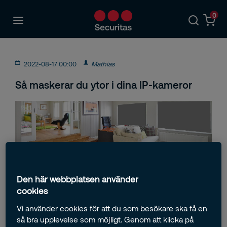
0
2022-08-17 00:00
Mathias
Så maskerar du ytor i dina IP-kameror
Om du har IP-kameror anslutna till ditt system så
Den här webbplatsen använder
kanske du vill kunna maskera bort vissa delar av
cookies
kameravyn. Orsaken är ofta att du inte får filma
Vi använder cookies för att du som besökare ska få en
utanför din tomt, men det kan också vara så att man
så bra upplevelse som möjligt. Genom att klicka på
helt enkelt vill att vissa ytor inte ska kunna