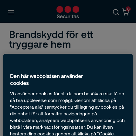
0
Brandskydd för ett
tryggare hem
Brand är en av de största riskerna i hemmet – men
också en av de mest förebyggbara. Med rätt
brandskyddsprodukter kan små incidenter stoppas
Den här webbplatsen använder
innan de blir allvarliga.
cookies
Våra brandartiklar är utvalda för att stärka säkerheten i
Vi använder cookies för att du som besökare ska få en
hemmet och fungera tillsammans med ditt hemlarm –
så bra upplevelse som möjligt. Genom att klicka på
för att ge dig en extra trygghet i vardagen.
"Acceptera alla" samtycker du till lagring av cookies på
din enhet för att förbättra navigeringen på
webbplatsen, analysera webbplatsens användning och
bistå i våra marknadsföringsinsatser. Du kan även
hantera dina cookies genom att klicka på "Cookie-