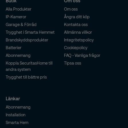
Butik
Om oss
Alla Produkter
Om oss
IP-Kameror
Ångra ditt köp
Garage & Förråd
Kontakta oss
Trygghet i Smarta Hemmet
Allmänna villkor
Brandskyddsprodukter
Integritetspolicy
Batterier
Cookiepolicy
Abonnemang
FAQ - Vanliga frågor
Koppla SecuritasHome till
Tipsa oss
andra system
Trygghet till bättre pris
Länkar
Abonnemang
Installation
Smarta Hem