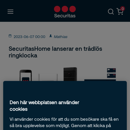
0
2023-06-07 00:00
Mathias
SecuritasHome lanserar en trådlös
ringklocka
Den här webbplatsen använder
Vill du veta vem som ringer på din dörr när du inte är
cookies
hemma? Eller vill du kanske se direkt om det är en
Vi använder cookies för att du som besökare ska få en
envis hemlarmsförsäljare från våra konkurrenter som
så bra upplevelse som möjligt. Genom att klicka på
ringer på, och du vill undvika att öppna dörren?