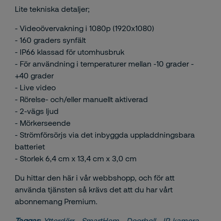
Lite tekniska detaljer;
- Videoövervakning i 1080p (1920x1080)
- 160 graders synfält
- IP66 klassad för utomhusbruk
- För användning i temperaturer mellan -10 grader -
+40 grader
- Live video
- Rörelse- och/eller manuellt aktiverad
- 2-vägs ljud
- Mörkerseende
- Strömförsörjs via det inbyggda uppladdningsbara
batteriet
- Storlek 6,4 cm x 13,4 cm x 3,0 cm
Du hittar den
här
i vår webbshopp, och för att
använda tjänsten så krävs det att du har vårt
abonnemang Premium.
Taggar:
Ytterdörr
,
SmartHem
,
Doorbell
,
IP-kamera
,