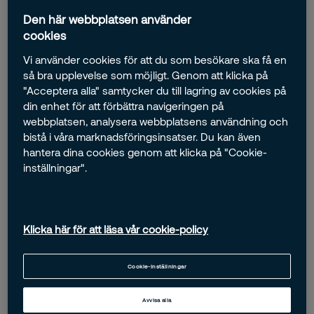
Den här webbplatsen använder
cookies
Vi använder cookies för att du som besökare ska få en
Minneskort till IP-kamera
så bra upplevelse som möjligt. Genom att klicka på
"Acceptera alla" samtycker du till lagring av cookies på
128 GB
din enhet för att förbättra navigeringen på
webbplatsen, analysera webbplatsens användning och
Minneskort till dina IP-kameror
bistå i våra marknadsföringsinsatser. Du kan även
hantera dina cookies genom att klicka på "Cookie-
inställningar".
495,00 kr
Klicka här för att läsa vår cookie-policy
Lägg i kundvagnen
Cookie-inställningar
Fri frakt över 995 kr
Skickas inom 1-3 dagar
Avvisa alla