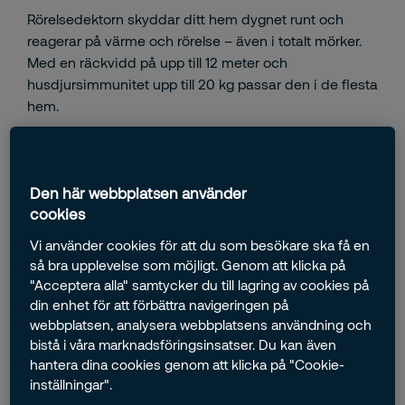
Rörelsedektorn skyddar ditt hem dygnet runt och
reagerar på värme och rörelse – även i totalt mörker.
Med en räckvidd på upp till 12 meter och
husdjursimmunitet upp till 20 kg passar den i de flesta
hem.
Detekterar rörelser via infraröd värmesignal, oavsett
ljusförhållanden
Undviker falsklarm från mindre husdjur som rör sig
Den här webbplatsen använder
på golvnivå
cookies
Vi använder cookies för att du som besökare ska få en
845,00 kr
så bra upplevelse som möjligt. Genom att klicka på
"Acceptera alla" samtycker du till lagring av cookies på
din enhet för att förbättra navigeringen på
webbplatsen, analysera webbplatsens användning och
Lägg i kundvagnen
bistå i våra marknadsföringsinsatser. Du kan även
hantera dina cookies genom att klicka på "Cookie-
Fri frakt över 995 kr
inställningar".