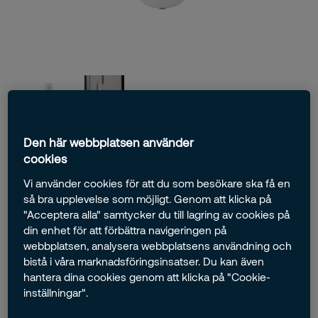
Vibrationsdetektor
Den här webbplatsen använder
cookies
Förebygg inbrott i hem, värdeskåp eller vapenskåp.
Vi använder cookies för att du som besökare ska få en
så bra upplevelse som möjligt. Genom att klicka på
"Acceptera alla" samtycker du till lagring av cookies på
din enhet för att förbättra navigeringen på
745,00 kr
webbplatsen, analysera webbplatsens användning och
bistå i våra marknadsföringsinsatser. Du kan även
hantera dina cookies genom att klicka på "Cookie-
Lägg i kundvagnen
inställningar".