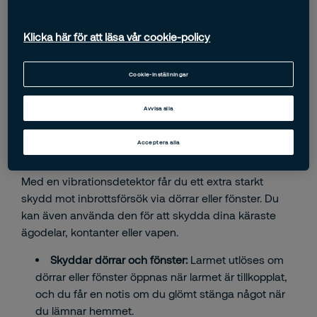
Fri frakt över 995 kr
Skickas inom 1-3 dagar
Klicka här för att läsa vår cookie-policy
Sveriges största säkerhetsföretag
Cookie-inställningar
Beskrivning
Avvisa alla
Vibrationsdetektor – Förebygg inbrott i hem,
Acceptera alla
värdeskåp eller vapenskåp
Med en vibrationsdetektor får du ett extra starkt
skydd mot inbrottsförsök via dörrar eller fönster. Du
kan även använda den för att skydda dina käraste
ägodelar, kontanter eller vapen.
Skyddar dörrar och fönster:
Larmet utlöses om
dörrar eller fönster öppnas när larmet är tillkopplat,
och du får en notis om du glömt stänga något när
du lämnar hemmet.