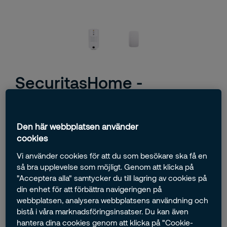
SecuritasHome -
Startpaket Villa
Startpaket Villa är det heltäckande larmpaketet för dig
Den här webbplatsen använder
som bor i villa och vill ha full kontroll – oavsett var du
cookies
befinner dig. Skydda ditt hem mot inbrott, brand och
Vi använder cookies för att du som besökare ska få en
vattenskador med ett smart system som du styr direkt
så bra upplevelse som möjligt. Genom att klicka på
från mobilen.
"Acceptera alla" samtycker du till lagring av cookies på
din enhet för att förbättra navigeringen på
webbplatsen, analysera webbplatsens användning och
bistå i våra marknadsföringsinsatser. Du kan även
hantera dina cookies genom att klicka på "Cookie-