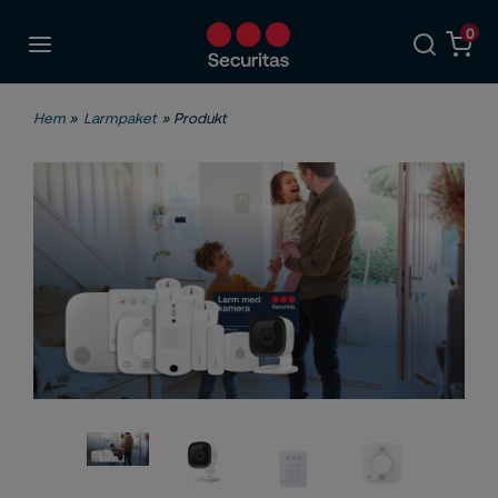
0
Hem
»
Larmpaket
» Produkt