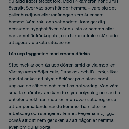
du alltid ligger steget före. Med IP-kameran har du full
översikt över vad som händer hemma – vare sig det
gäller husdjuret eller tonåringen som är ensam
hemma. Våra rök- och vattendetektorer ger dig
dessutom trygghet även när du inte är hemma eller
när larmet är frånkopplat, och larmcentralen står redo
att agera vid akuta situationer
Lås upp tryggheten med smarta dörrlås
Slipp nycklar och lås upp dörren smidigt via mobilen!
Vårt system stödjer Yale, Danalock och ID Lock, vilket
gör det enkelt att styra dörrlåset på distans samt
uppleva en säkrare och mer flexibel vardag. Med våra
smarta strömbrytare kan du styra belysning och andra
enheter direkt från mobilen men även sätta regler så
att lamporna tänds när du kommer hem efter en
arbetsdag och stänger av larmet. Reglerna möjliggör
också att ditt hem ger sken av att någon är hemma
även om du är borta.