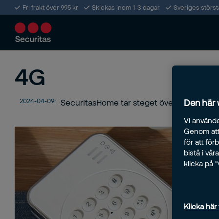
Fri frakt över 995 kr
Skickas inom 1-3 dagar
Sveriges störs
4G
2024-04-09:
SecuritasHome tar steget över till 4G
Den här
Vi använde
Genom att 
för att fö
bistå i vå
klicka på 
Klicka här 