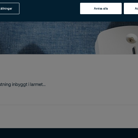
tällningar
Avvisa alla
Ac
ning inbyggt i larmet...