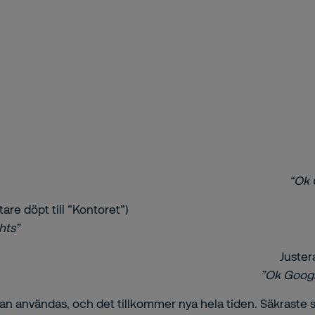
“Ok 
are döpt till ”Kontoret”)
hts”
Juster
”Ok Googl
användas, och det tillkommer nya hela tiden. Säkraste sät