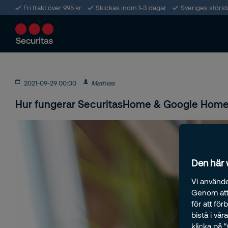
Fri frakt över 995 kr
Skickas inom 1-3 dagar
Sveriges störs
2021-09-29 00:00
Mathias
Hur fungerar SecuritasHome & Google Home
Den här
Vi använde
Genom att 
för att fö
bistå i vå
klicka på 