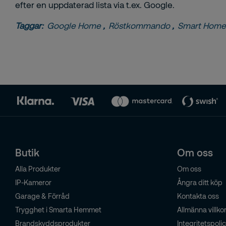
efter en uppdaterad lista via t.ex. Google.
Taggar:
Google Home
,
Röstkommando
,
Smart Home
Butik
Om oss
Alla Produkter
Om oss
IP-Kameror
Ångra ditt köp
Garage & Förråd
Kontakta oss
Trygghet i Smarta Hemmet
Allmänna villko
Brandskyddsprodukter
Integritetspoli