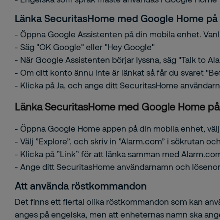
Länka SecuritasHome med Google Home på 
- Öppna Google Assistenten på din mobila enhet. Vanl
- Säg "OK Google" eller "Hey Google"
- När Google Assistenten börjar lyssna, säg "Talk to A
- Om ditt konto ännu inte är länkat så får du svaret "
- Klicka på Ja, och ange ditt SecuritasHome användar
Länka SecuritasHome med Google Home på
- Öppna Google Home appen på din mobila enhet, välj I
- Välj ”Explore”, och skriv in ”Alarm.com” i sökrutan o
- Klicka på ”Link” för att länka samman med Alarm.co
- Ange ditt SecuritasHome användarnamn och lösenor
Att använda röstkommandon
Det finns ett flertal olika röstkommandon som kan anvä
anges på engelska, men att enheternas namn ska anges 