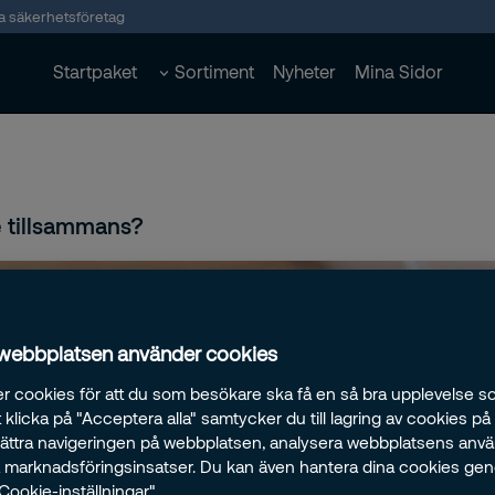
ta säkerhetsföretag
Startpaket
Sortiment
Nyheter
Mina Sidor
 tillsammans?
 webbplatsen använder cookies
r cookies för att du som besökare ska få en så bra upplevelse so
klicka på "Acceptera alla" samtycker du till lagring av cookies på
rbättra navigeringen på webbplatsen, analysera webbplatsens anv
ra marknadsföringsinsatser. Du kan även hantera dina cookies ge
"Cookie-inställningar".