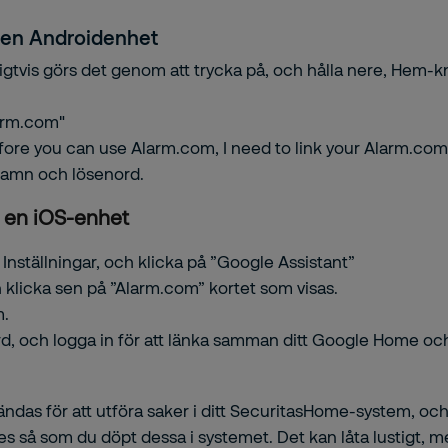
en Androidenhet
igtvis görs det genom att trycka på, och hålla nere, Hem
larm.com"
Before you can use Alarm.com, I need to link your Alarm.com
namn och lösenord.
 en iOS-enhet
nställningar, och klicka på ”Google Assistant”
ch klicka sen på ”Alarm.com” kortet som visas.
m.
d, och logga in för att länka samman ditt Google Home o
ndas för att utföra saker i ditt SecuritasHome-system, oc
så som du döpt dessa i systemet. Det kan låta lustigt, me