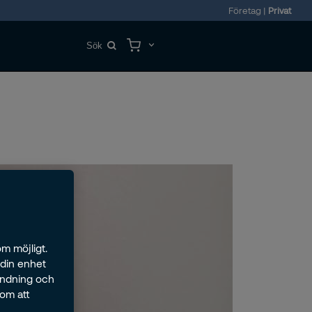
Företag
|
Privat
m möjligt.
 din enhet
ändning och
nom att