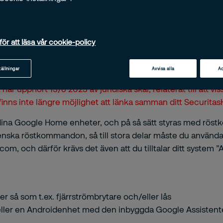
för att läsa vår cookie-policy
tällningar
Avvisa alla
Ac
r upphört 13/6 2023 av juridiska skäl, relaterat till att v
t finns inte längre möjlighet att länka samman ditt Secur
a Google Home enheter, och på så sätt styras med röstko
 svenska röstkommandon, så till stora delar måste du använd
, och därför krävs det även att du tilltalar ditt system ”
 så som t.ex. fjärrströmbrytare och/eller lås
ller en Androidenhet med den inbyggda Google Assistent