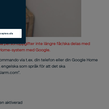
ceptera alla
issa personuppgifter inte längre får/ska delas med
itasHome-system med Google.
mmando via t.ex. din telefon eller din Google Home
a engelska som språk för att det ska
Alarm.com”.
en aktiverad