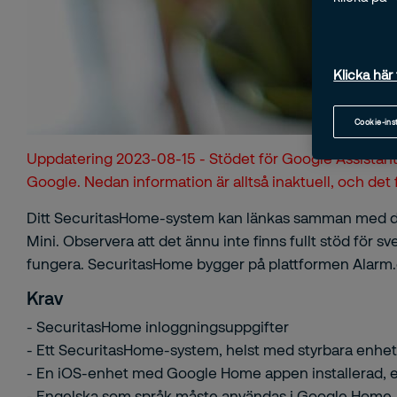
Klicka här 
Cookie-ins
Uppdatering 2023-08-15 - Stödet för Google Assistant ha
Google. Nedan information är alltså inaktuell, och de
Ditt SecuritasHome-system kan länkas samman med din
Mini. Observera att det ännu inte finns fullt stöd för
fungera. SecuritasHome bygger på plattformen Alarm.com
Krav
- SecuritasHome inloggningsuppgifter
- Ett SecuritasHome-system, helst med styrbara enheter
- En iOS-enhet med Google Home appen installerad, e
- Engelska som språk måste användas i Google Home