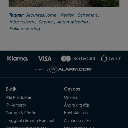
Taggar:
SecuritasHome
,
Regler
,
Scheman
,
Inbrottslarm
,
Scener
,
Automatisering
,
Enklare vardag
Butik
Om oss
Alla Produkter
Om oss
IP-Kameror
Ångra ditt köp
Garage & Förråd
Kontakta oss
Trygghet i Smarta Hemmet
Allmänna villkor