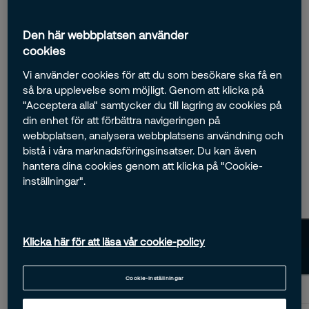
larma tomtens högkvarter
samtidigt som grötförrådet larmas
Den här webbplatsen använder
cookies
på. Eftersom tomten också
Vi använder cookies för att du som besökare ska få en
installerat en garageportskontroll
så bra upplevelse som möjligt. Genom att klicka på
"Acceptera alla" samtycker du till lagring av cookies på
till sin garageportsmotor så öppnas
din enhet för att förbättra navigeringen på
webbplatsen, analysera webbplatsens användning och
garageporten automatiskt. Allt
bistå i våra marknadsföringsinsatser. Du kan även
detta i ett enda klick. Smidigt!
hantera dina cookies genom att klicka på "Cookie-
inställningar".
Klicka här för att läsa vår cookie-policy
Cookie-inställningar