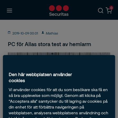
0
2019-10-09 00:01
Mathias
PC för Allas stora test av hemlarm
Den här webbplatsen använder
cookies
Vi använder cookies för att du som besökare ska få en
I veckan publicerade PC för Alla ett stort test av olika
så bra upplevelse som möjligt. Genom att klicka på
hemlarm på den svenska marknaden. De
"Acceptera alla" samtycker du till lagring av cookies på
larmleverantörer som ingick i testet var Alert Alarm,
din enhet för att förbättra navigeringen på
Gardio, Sector Alarm, Svenska Larm, Verisure och
webbplatsen, analysera webbplatsens användning och
SecuritasHome, och där de två sistnämnda hamnade