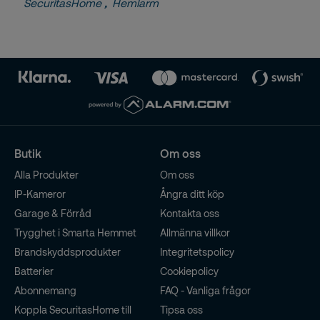
SecuritasHome
,
Hemlarm
Butik
Om oss
Alla Produkter
Om oss
IP-Kameror
Ångra ditt köp
Garage & Förråd
Kontakta oss
Trygghet i Smarta Hemmet
Allmänna villkor
Brandskyddsprodukter
Integritetspolicy
Batterier
Cookiepolicy
Abonnemang
FAQ - Vanliga frågor
Koppla SecuritasHome till
Tipsa oss