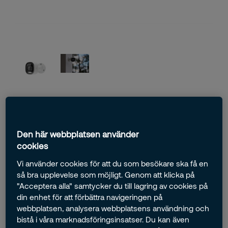
IP-kamera Ute WiFi
Live- och inspelad video direkt i din telefon.
Den här webbplatsen använder
cookies
OBS! Kräver abonnemanget STORA
Kan kopplas ihop med många Smarta hem-system
Vi använder cookies för att du som besökare ska få en
Live videoövervakning i full HD
så bra upplevelse som möjligt. Genom att klicka på
Videoanalys och Rörelseaktiverad inspelning
"Acceptera alla" samtycker du till lagring av cookies på
din enhet för att förbättra navigeringen på
Inspelning vid larm
webbplatsen, analysera webbplatsens användning och
bistå i våra marknadsföringsinsatser. Du kan även