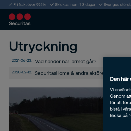
Fri frakt över 995 kr
Skickas inom 1-3 dagar
Sveriges störs
Utryckning
2021-06-23:
Vad händer när larmet går?
2020-02-12:
SecuritasHome & andra aktörer
Den här
Vi använde
Genom att 
för att fö
bistå i vå
klicka på 