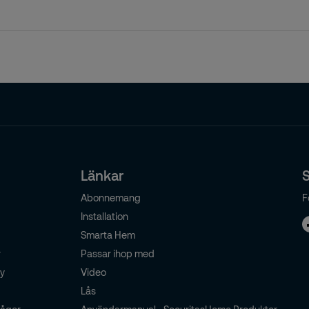
Länkar
S
Abonnemang
F
Installation
Smarta Hem
r
Passar ihop med
cy
Video
Lås