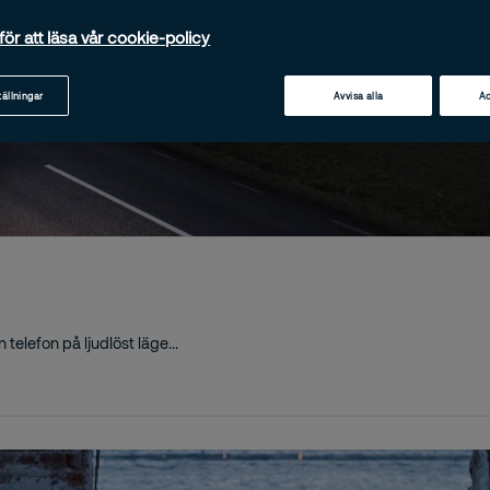
för att läsa vår cookie-policy
tällningar
Avvisa alla
Ac
n telefon på ljudlöst läge...