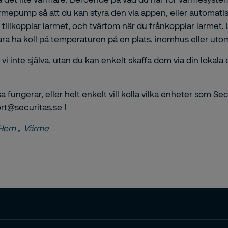
ft värmepump så att du kan styra den via appen, eller auto
u tillkopplar larmet, och tvärtom när du frånkopplar larmet
 bara ha koll på temperaturen på en plats, inomhus eller u
nte själva, utan du kan enkelt skaffa dom via din lokala el
a fungerar, eller helt enkelt vill kolla vilka enheter som S
rt@securitas.se !
tHem
,
Värme