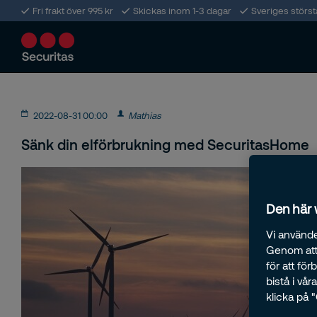
Fri frakt över 995 kr
Skickas inom 1-3 dagar
Sveriges störs
2022-08-31 00:00
Mathias
Sänk din elförbrukning med SecuritasHome
Den här
Vi använde
Genom att 
för att fö
bistå i vå
klicka på 