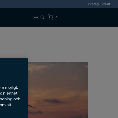
Företag
|
Privat
m möjligt.
 din enhet
ändning och
nom att