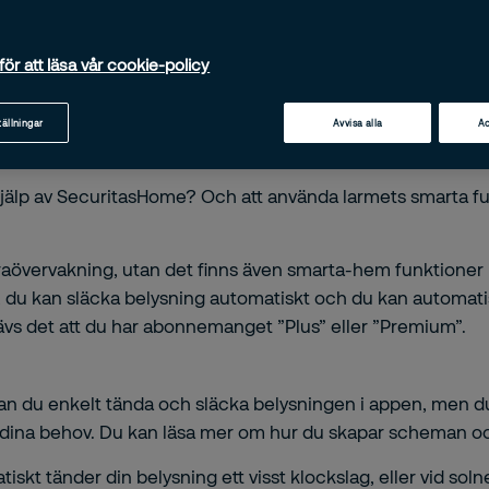
för att läsa vår cookie-policy
tällningar
Avvisa alla
Ac
hjälp av SecuritasHome? Och att använda larmets smarta fun
aövervakning, utan det finns även smarta-hem funktioner i
 du kan släcka belysning automatiskt och du kan automatiser
ävs det att du har abonnemanget ”Plus” eller ”Premium”.
an du enkelt tända och släcka belysningen i appen, men 
r dina behov. Du kan läsa mer om hur du skapar scheman o
kt tänder din belysning ett visst klockslag, eller vid so