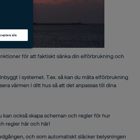
ceptera alla
ktioner för att faktiskt sänka din elförbrukning och
nbyggt i systemet. T.ex. så kan du mäta elförbrukning
a värmen i ditt hus så att det anpassas till dina
du kan också skapa scheman och regler för hur
ch regler
här
och
här
!
lnedgången, och som automatiskt släcker belysningen