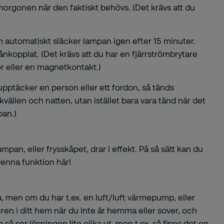
 morgonen när den faktiskt behövs. (Det krävs att du
m automatiskt släcker lampan igen efter 15 minuter.
ånkopplat. (Det krävs att du har en fjärrströmbrytare
or eller en magnetkontakt.)
pptäcker en person eller ett fordon, så tänds
kvällen och natten, utan istället bara vara tänd när det
pan.)
an, eller frysskåpet, drar i effekt. På så sätt kan du
 denna funktion
här
!
a, men om du har t.ex. en luft/luft värmepump, eller
en i ditt hem när du inte är hemma eller sover, och
 ser lösningen lite olika ut, men t.ex. så finns det en