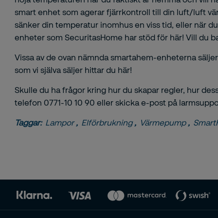
smart enhet som agerar fjärrkontroll till din luft/lu
sänker din temperatur inomhus en viss tid, eller när d
enheter som SecuritasHome har stöd för
här
! Vill du
Vissa av de ovan nämnda smartahem-enheterna säljer vi i
som vi själva säljer hittar du
här
!
Skulle du ha frågor kring hur du skapar regler, hur dess
telefon 0771-10 10 90 eller skicka e-post på larmsuppo
Taggar:
Lampor
,
Elförbrukning
,
Värmepump
,
Smar