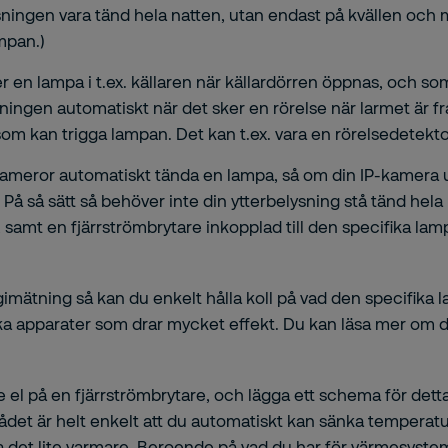
lysningen vara tänd hela natten, utan endast på kvällen och
ampan.)
en lampa i t.ex. källaren när källardörren öppnas, och so
sningen automatiskt när det sker en rörelse när larmet är fr
som kan trigga lampan. Det kan t.ex. vara en rörelsedetekt
-kameror automatiskt tända en lampa, så om din IP-kamera u
 På så sätt så behöver inte din ytterbelysning stå tänd hela 
, samt en fjärrströmbrytare inkopplad till den specifika lam
tning så kan du enkelt hålla koll på vad den specifika lamp
lka apparater som drar mycket effekt. Du kan läsa mer om
e el på en fjärrströmbrytare, och lägga ett schema för dett
det är helt enkelt att du automatiskt kan sänka temperatur
det lite varmare. Beroende på vad du har för värmesystem så