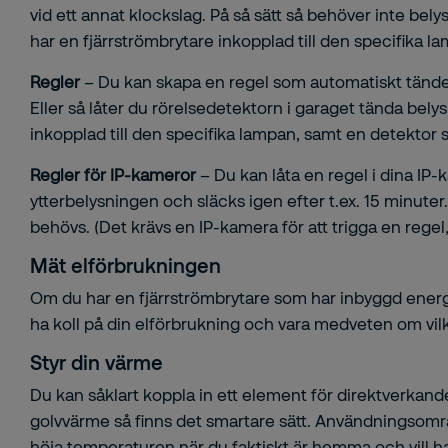
vid ett annat klockslag. På så sätt så behöver inte be
har en fjärrströmbrytare inkopplad till den specifika l
Regler
– Du kan skapa en regel som automatiskt tänder 
Eller så låter du rörelsedetektorn i garaget tända bely
inkopplad till den specifika lampan, samt en detektor 
Regler för IP-kameror
– Du kan låta en regel i dina IP
ytterbelysningen och släcks igen efter t.ex. 15 minuter.
behövs. (Det krävs en IP-kamera för att trigga en regel
Mät elförbrukningen
Om du har en fjärrströmbrytare som har inbyggd energimä
ha koll på din elförbrukning och vara medveten om vi
Styr din värme
Du kan såklart koppla in ett element för direktverkand
golvvärme så finns det smartare sätt. Användningsområ
höja temperaturen när du faktiskt är hemma och vill ha 