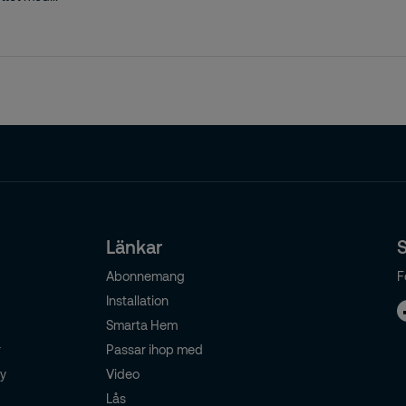
Länkar
S
Abonnemang
F
Installation
Smarta Hem
r
Passar ihop med
cy
Video
Lås