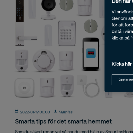
Den här
Vi använde
Genom att 
för att fö
bistå i vå
klicka på 
Klicka här 
Cookie-ins
2022-01-19 00:00
Mathias
Smarta tips för det smarta hemmet
Som du säkert redan vet så har du med hjälp av SecuritasHome e