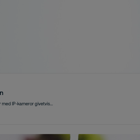
en
er med IP-kameror givetvis...