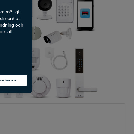
m möjligt.
 din enhet
ändning och
nom att
ceptera alla