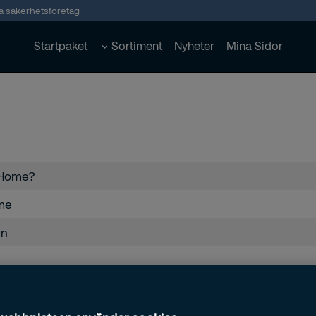
ta säkerhetsföretag
Startpaket
Sortiment
Nyheter
Mina Sidor
asHome?
ome
en