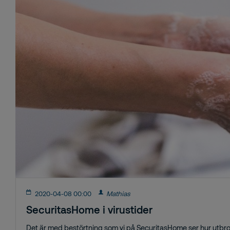
2020-04-08 00:00
Mathias
SecuritasHome i virustider
Det är med bestörtning som vi på SecuritasHome ser hur utbrot