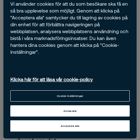
Vi använder cookies för att du som besökare ska få en
så bra upplevelse som möjligt. Genom att klicka på
"Acceptera alla" samtycker du till lagring av cookies på
2021-06-23 00:00
Mathias
din enhet för att förbättra navigeringen på
Vad händer när larmet går?
webbplatsen, analysera webbplatsens användning och
bistå i våra marknadsföringsinsatser. Du kan även
Du har precis satt dig i ett viktigt möte på jobbet och
hantera dina cookies genom att klicka på "Cookie-
ställt in din telefon på ljudlöst läge...
inställningar".
0 kommentar(er)
Läs mer
Klicka här för att läsa vår cookie-policy
Cookie-inställningar
Avvisa alla
2020-11-11 00:00
Mathias
Acceptera alla
Dina IP-kameror hjälper dig utan att